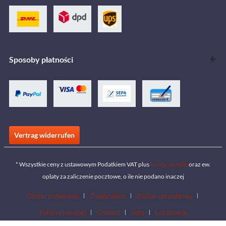
Sposoby płatności
Vertrag widerrufen
* Wszystkie ceny z ustawowym Podatkiem VAT plus
koszty wysyłki
oraz ew.
opłaty za zaliczenie pocztowe, o ile nie podano inaczej
Obszar pobierania
Znajdź sklep
Zostań sprzedawcą
Pobierz katalogi
Contact
Jobs
Lokalizacje