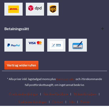
Betalningssätt
Vertrag widerrufen
* Alla priser inkl. lagstadgad moms plus
fraktkostnader
och i förekommande
fall postförskottsavgift, om inget annat beskrivs
Gratis nedladdningar
Sök återförsäljare
Bli återförsäljare
Ladda ner kataloger
Contact
Jobs
Platser