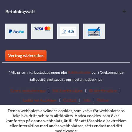
Betalningssätt
Vertrag widerrufen
* Alla priser inkl. lagstadgad moms plus
fraktkostnader
och i förekommande
fall postförskottsavgift, om inget annat beskrivs
Gratis nedladdningar
Sök återförsäljare
Bli återförsäljare
Ladda ner kataloger
Contact
Jobs
Platser
Denna webbplats använder cookies, som krävs för webbplatsens
tekniska drift och som alltid sätts. Andra cookies, som ökar
komforten på denna webbplats, är till för att förenkla direktreklam
eller interaktion med andra webbplatser, sätts endast med ditt
medgivande.