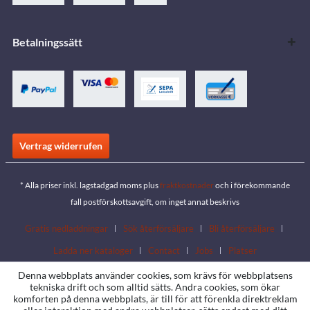
Betalningssätt
Vertrag widerrufen
* Alla priser inkl. lagstadgad moms plus
fraktkostnader
och i förekommande
fall postförskottsavgift, om inget annat beskrivs
Gratis nedladdningar
Sök återförsäljare
Bli återförsäljare
Ladda ner kataloger
Contact
Jobs
Platser
Denna webbplats använder cookies, som krävs för webbplatsens
tekniska drift och som alltid sätts. Andra cookies, som ökar
komforten på denna webbplats, är till för att förenkla direktreklam