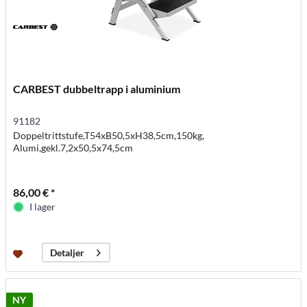
CARBEST dubbeltrapp i aluminium
91182
Doppeltrittstufe,T54xB50,5xH38,5cm,150kg,
Alumi,gekl.7,2x50,5x74,5cm
86,00 € *
I lager
Detaljer
NY