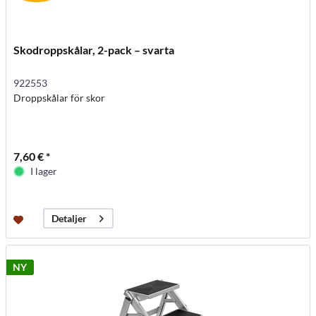
Skodroppskålar, 2-pack – svarta
922553
Droppskålar för skor
7,60 € *
I lager
Detaljer
NY