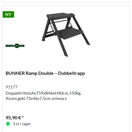
NY
BUNNER Ramp Double – Dubbeltrapp
91177
Doppeltrittstufe,T59xB46xH40cm,150kg,
Alumi,gekl.72x46x7,5cm schwarz
95,90 € *
3 st i lager