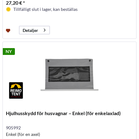
27,20 € *
Tillfälligt slut i lager, kan beställas
Detaljer
NY
Hjulhusskydd för husvagnar – Enkel (för enkelaxlad)
905992
Enkel (för en axel)