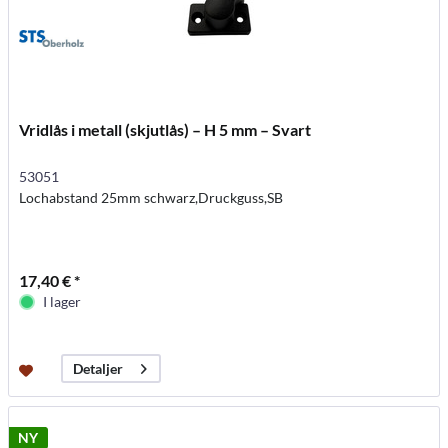
Vridlås i metall (skjutlås) – H 5 mm – Svart
53051
Lochabstand 25mm schwarz,Druckguss,SB
17,40 € *
I lager
Detaljer
NY