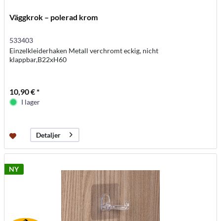
Väggkrok – polerad krom
533403
Einzelkleiderhaken Metall verchromt eckig, nicht
klappbar,B22xH60
10,90 € *
I lager
Detaljer
NY