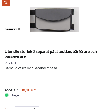
Utensilo storlek 2 separat på sätesidan, bärförare och
passagerare
919161
Utensilo väska med kardborreband
38,10 € *
46,90 € *
I lager