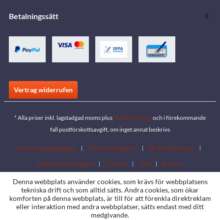
Betalningssätt
Vertrag widerrufen
* Alla priser inkl. lagstadgad moms plus
fraktkostnader
och i förekommande
fall postförskottsavgift, om inget annat beskrivs
Gratis nedladdningar
Sök återförsäljare
Bli återförsäljare
Ladda ner kataloger
Contact
Jobs
Platser
Denna webbplats använder cookies, som krävs för webbplatsens
tekniska drift och som alltid sätts. Andra cookies, som ökar
komforten på denna webbplats, är till för att förenkla direktreklam
eller interaktion med andra webbplatser, sätts endast med ditt
medgivande.