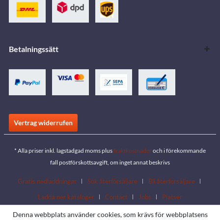
Betalningssätt
Vertrag widerrufen
* Alla priser inkl. lagstadgad moms plus
fraktkostnader
och i förekommande
fall postförskottsavgift, om inget annat beskrivs
Gratis nedladdningar
Sök återförsäljare
Bli återförsäljare
Ladda ner kataloger
Contact
Jobs
Platser
Denna webbplats använder cookies, som krävs för webbplatsens