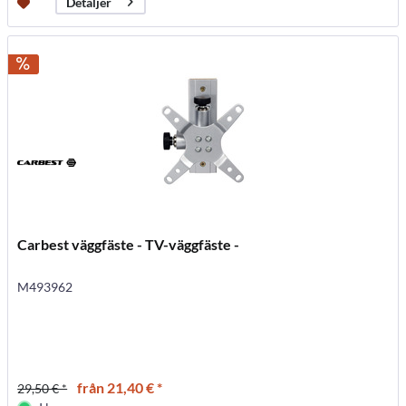
Detaljer
Carbest väggfäste - TV-väggfäste -
M493962
från 21,40 € *
29,50 € *