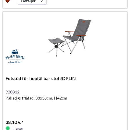
Detaljer
Fotstöd för hopfällbar stol JOPLIN
920312
Pallad gråflätad, 38x38cm, H42cm
38,10 € *
I lager