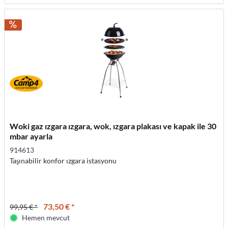
Woki gaz ızgara ızgara, wok, ızgara plakası ve kapak ile 30
mbar ayarla
914613
Taşınabilir konfor ızgara istasyonu
73,50 € *
99,95 € *
Hemen mevcut