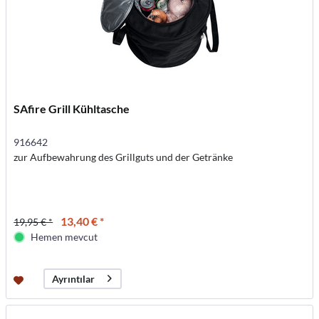
SAfire Grill Kühltasche
916642
zur Aufbewahrung des Grillguts und der Getränke
13,40 € *
19,95 € *
Hemen mevcut
Ayrıntılar