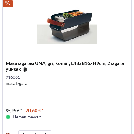
Masa ızgarası UNA, gri, kömür, L43xB16xH9cm, 2 ızgara
yüksekliği
916861
masa Izgara
70,60 € *
85,95 € *
Hemen mevcut