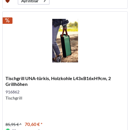
Ayrıntılar
Tischgrill UNA-türkis, Holzkohle L43xB16xH9cm, 2
Grillhöhen
916862
Tischgrill
70,60 € *
85,95 € *