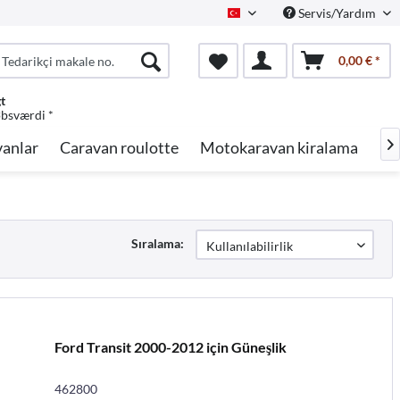
Servis/Yardım
Turkish
0,00 € *
gt
øbsværdi *
anlar
Caravan roulotte
Motokaravan kiralama
Ma

Sıralama:
Ford Transit 2000-2012 için Güneşlik
462800