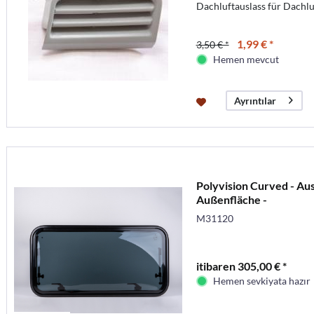
Dachluftauslass für Dachlu
1,99 € *
3,50 € *
Hemen mevcut
Ayrıntılar
Polyvision Curved - Aus
Außenfläche -
M31120
itibaren 305,00 € *
Hemen sevkiyata hazır