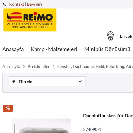
Kontakt
|
Bayi giri
En çok
Anasayfa
Kamp - Malzemeleri
Minibüs Dönüsümü
Ana sayfa
Preisknaller
Fenster, Dachhaube, Heki, Belüftung, Air
Filtrele
Dachluftauslass für Da
374090-1