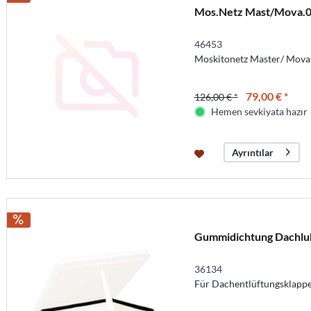
Mos.Netz Mast/Mova.0
46453
Moskitonetz Master/ Mova
79,00 € *
126,00 € *
Hemen sevkiyata hazır
Ayrıntılar
Gummidichtung Dachl
36134
Für Dachentlüftungsklapp