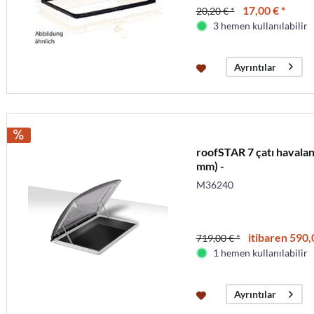
17,00 € *
20,20 € *
3 hemen kullanılabilir
Ayrıntılar
roofSTAR 7 çatı havalan
mm) -
M36240
itibaren 590,
719,00 € *
1 hemen kullanılabilir
Ayrıntılar