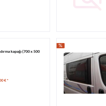
dırma kapağı (700 x 500
00 € *