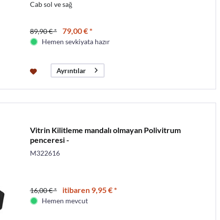
Cab sol ve sağ
79,00 € *
89,90 € *
Hemen sevkiyata hazır
Ayrıntılar
Vitrin Kilitleme mandalı olmayan Polivitrum
penceresi -
M322616
itibaren 9,95 € *
16,00 € *
Hemen mevcut