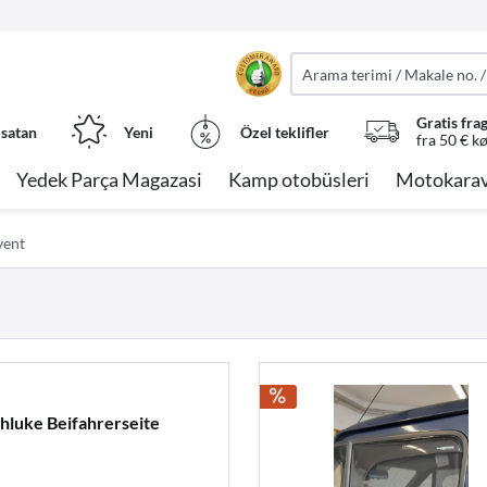
Gratis fra
 satan
Yeni
Özel teklifler
fra 50 € k
Yedek Parça Magazasi
Kamp otobüsleri
Motokarav
vent
chluke Beifahrerseite