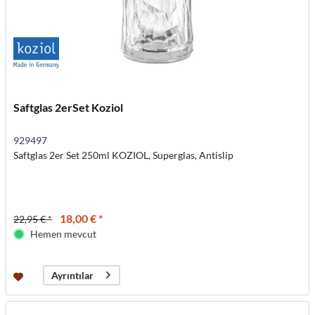
Saftglas 2erSet Koziol
929497
Saftglas 2er Set 250ml KOZIOL, Superglas, Antislip
18,00 € *
22,95 € *
Hemen mevcut
Ayrıntılar