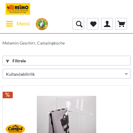
Menü
Melamin Geschirr, Campingküche
Filtrele