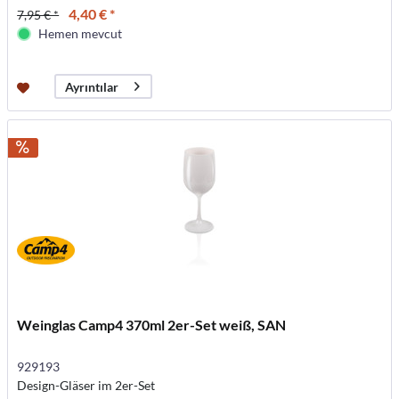
4,40 € *
7,95 € *
Hemen mevcut
Ayrıntılar
Weinglas Camp4 370ml 2er-Set weiß, SAN
929193
Design-Gläser im 2er-Set