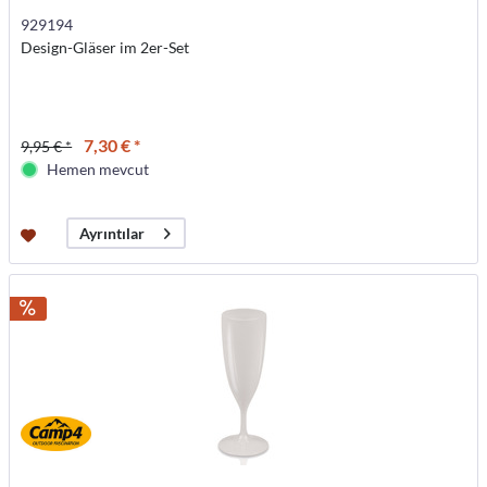
929194
Design-Gläser im 2er-Set
7,30 € *
9,95 € *
Hemen mevcut
Ayrıntılar