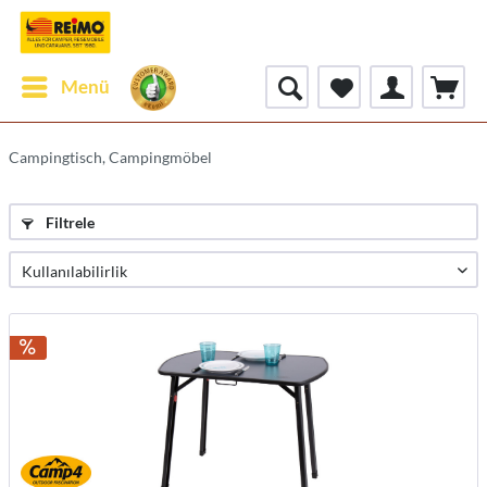
Menü
Campingtisch, Campingmöbel
Filtrele