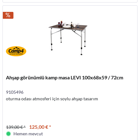
Ahşap görünümlü kamp masa LEVI 100x68x59 / 72cm
9105496
oturma odası atmosferi için soylu ahşap tasarım
125,00 € *
139,00 € *
Hemen mevcut