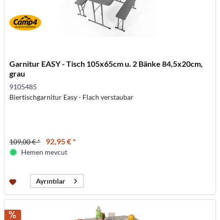
Garnitur EASY - Tisch 105x65cm u. 2 Bänke 84,5x20cm,
grau
9105485
Biertischgarnitur Easy - Flach verstaubar
92,95 € *
109,00 € *
Hemen mevcut
Ayrıntılar