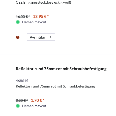
CEE Eingangssteckdose eckig weiß
13,95 € *
16,00 € *
Hemen mevcut
Ayrıntılar
Reflektor rund 75mm rot mit Schraubbefestigung
468615
Reflektor rund 75mm rot mit Schraubbefestigung
1,70 € *
3,20 € *
Hemen mevcut