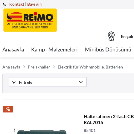
Kontakt
|
Bayi giri
En çok
Anasayfa
Kamp - Malzemeleri
Minibüs Dönüsümü
Ana sayfa
Preisknaller
Elektrik für Wohnmobile, Batterien
Filtrele
Halterahmen 2-fach C
RAL7015
85401