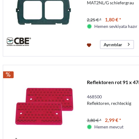
MAT2NL/G schiefergrau
1,80 € *
2,25 € *
Hemen sevkiyata hazır
Ayrıntılar
Reflektoren rot 91 x 47
468500
Reflektoren, rechteckig
2,99 € *
3,80 € *
Hemen mevcut