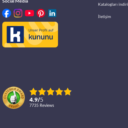
Social Media
Katalogları indir
İletişim
4.9
/
5
7735
reviews