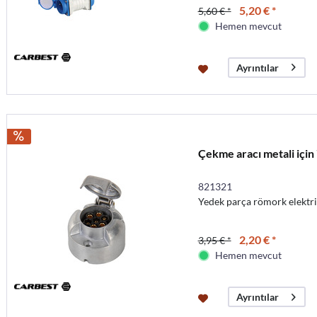
5,20 € *
5,60 € *
Hemen mevcut
Ayrıntılar
Çekme aracı metali için
821321
Yedek parça römork elektrik
2,20 € *
3,95 € *
Hemen mevcut
Ayrıntılar