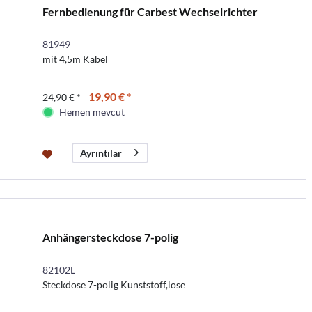
Fernbedienung für Carbest Wechselrichter
81949
mit 4,5m Kabel
19,90 € *
24,90 € *
Hemen mevcut
Ayrıntılar
Anhängersteckdose 7-polig
82102L
Steckdose 7-polig Kunststoff,lose