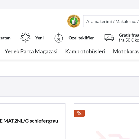
Gratis fra
 satan
Yeni
Özel teklifler
fra 50 € k
Yedek Parça Magazasi
Kamp otobüsleri
Motokarav
BE MAT2NL/G schiefergrau