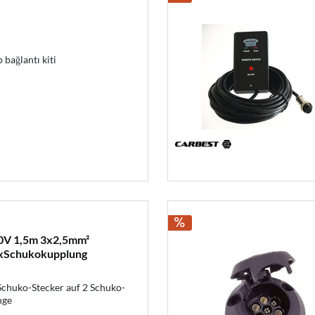
 bağlantı kiti
0V 1,5m 3x2,5mm²
2xSchukokupplung
chuko-Stecker auf 2 Schuko-
nge