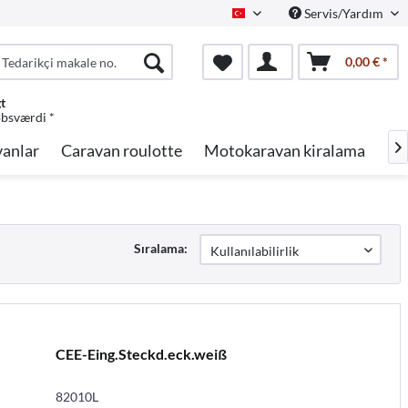
Servis/Yardım
Turkish
0,00 € *
gt
øbsværdi *
anlar
Caravan roulotte
Motokaravan kiralama
Ma

Sıralama:
CEE-Eing.Steckd.eck.weiß
82010L