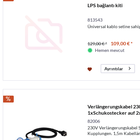
LPS bağlantı kiti
813543
Üniversal kablo setine sahip
109,00 € *
129,00 € *
Hemen mevcut
Ayrıntılar
Verlängerungskabel 23
1xSchukostecker auf 
82006
230V Verlängerungskabel S
Kupplungen. 1,5m Kabellä