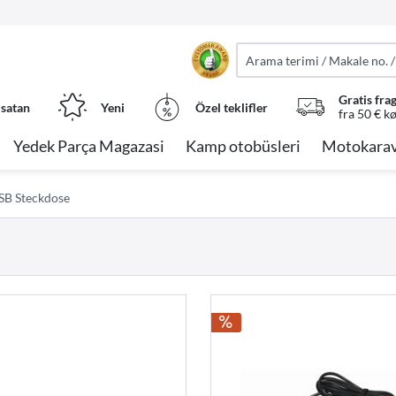
Gratis fra
 satan
Yeni
Özel teklifler
fra 50 € k
Yedek Parça Magazasi
Kamp otobüsleri
Motokarav
SB Steckdose