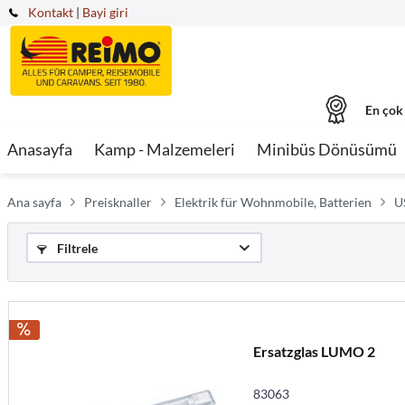
Kontakt
|
Bayi giri
En çok
Anasayfa
Kamp - Malzemeleri
Minibüs Dönüsümü
Ana sayfa
Preisknaller
Elektrik für Wohnmobile, Batterien
U
Filtrele
Ersatzglas LUMO 2
83063