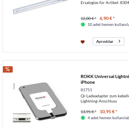
Ersatzglas für Artikel: 830
6,90 € *
12,00 € *
10 adet hemen kullanıla
Ayrıntılar
ROKK Universal Lightni
iPhone
81751
Qi-Ladeadapter zum kabell
Lightning-Anschluss
10,95 € *
13,95 € *
4 adet hemen kullanılab