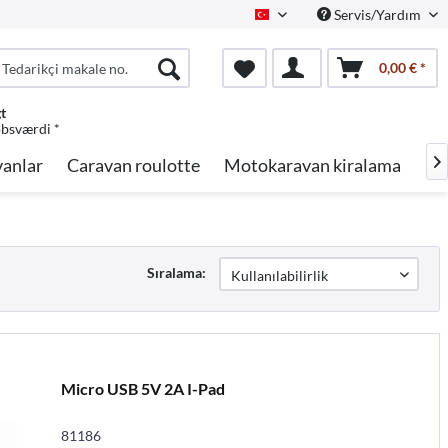
Servis/Yardım
Turkish
0,00 € *
gt
øbsværdi *
anlar
Caravan roulotte
Motokaravan kiralama
Ma

Sıralama:
Micro USB 5V 2A I-Pad
81186