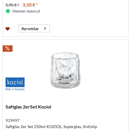
3,50 € *
5,95 € *
Hemen mevcut
Ayrıntılar
Saftglas 2erSet Koziol
929497
Saftglas 2er Set 250ml KOZIOL, Superglas, Antislip