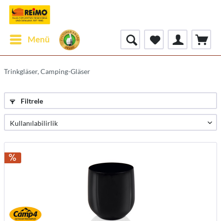
Menü
Trinkgläser, Camping-Gläser
Filtrele