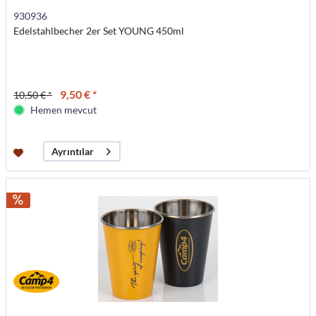
930936
Edelstahlbecher 2er Set YOUNG 450ml
9,50 € *
10,50 € *
Hemen mevcut
Ayrıntılar