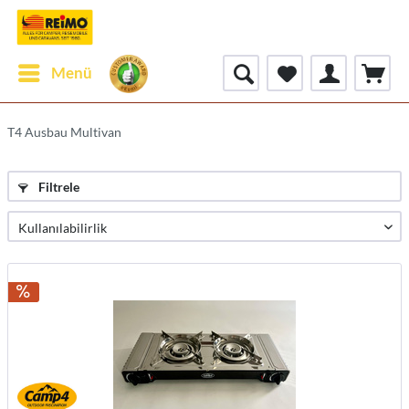
Menü
T4 Ausbau Multivan
Filtrele