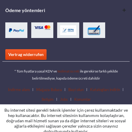
Ödeme yöntemleri
Vertrag widerrufen
* Tüm fiyatlara yasal KDV ve
teslimat ücreti
ile gerekirse farklı şekilde
belirtilmediyse, kapıda ödeme ücreti dahildir
İndirme alanı
Mağaza Bulucu
Bayi olun
Katalogları indirin
İletişim
Jobs
Konumlar
Bu internet sitesi gerekli teknik işlemler için çerez kullanmaktadır ve
hep kullanacaktır. Bu internet sitesinin kullanımını kolaylaştıran,
doğrudan mail hizmeti sunan ya da diğer internet siteleri ve sosyal
ağlarla etkileşimi sağlayan çerezler yalnızca sizin onayınız
doğrultusunda kullanılır.