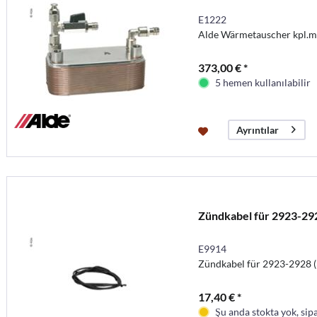
E1222
Alde Wärmetauscher kpl.m
373,00 € *
5 hemen kullanılabilir
Ayrıntılar
Zündkabel für 2923-29
E9914
Zündkabel für 2923-2928 (
17,40 € *
Şu anda stokta yok, sipa