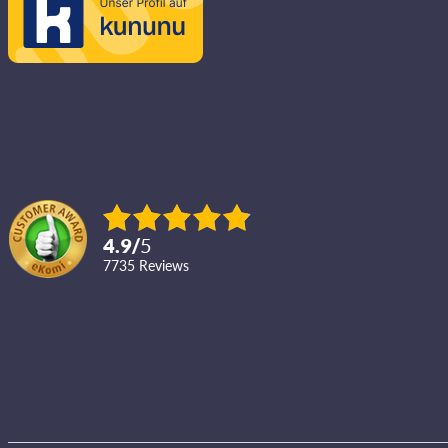
4.9
/
5
7735
reviews