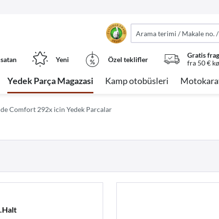
Gratis fra
 satan
Yeni
Özel teklifler
fra 50 € k
Yedek Parça Magazasi
Kamp otobüsleri
Motokara
lde Comfort 292x icin Yedek Parcalar
.Halt