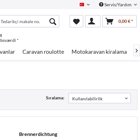
Servis/Yardım
Turkish
0,00 € *
gt
øbsværdi *
vanlar
Caravan roulotte
Motokaravan kiralama
M

Sıralama:
Brennerdichtung