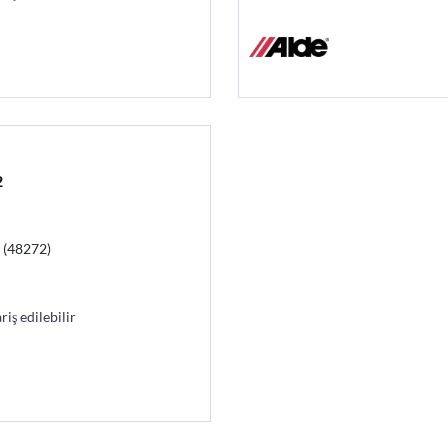
2
 (48272)
riş edilebilir