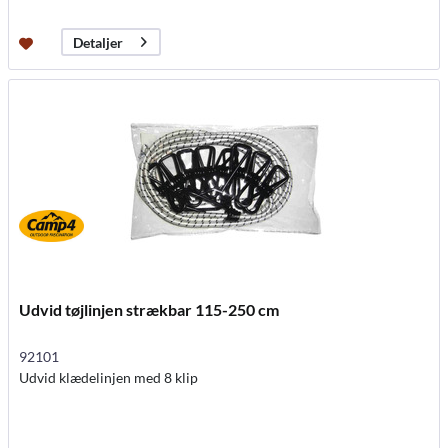
Detaljer
Udvid tøjlinjen strækbar 115-250 cm
92101
Udvid klædelinjen med 8 klip