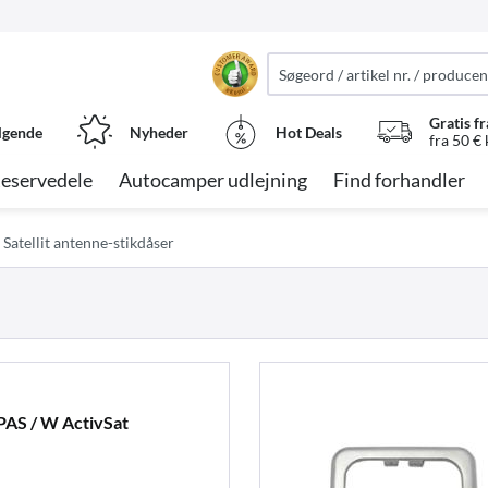
Gratis fr
lgende
Nyheder
Hot Deals
fra 50 €
eservedele
Autocamper udlejning
Find forhandler
Satellit antenne-stikdåser
PAS / W ActivSat