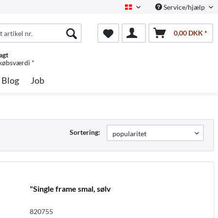
Service/hjælp
Dansk
0,00 DKK *
agt
 købsværdi *
Blog
Job
Sortering:
"Single frame smal, sølv
820755