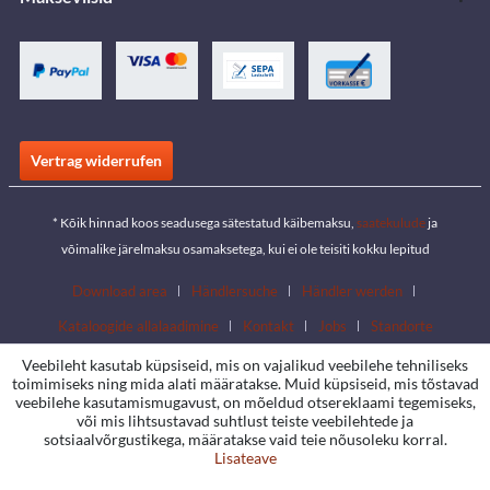
Vertrag widerrufen
* Kõik hinnad koos seadusega sätestatud käibemaksu,
saatekulude
ja
võimalike järelmaksu osamaksetega, kui ei ole teisiti kokku lepitud
Download area
Händlersuche
Händler werden
Kataloogide allalaadimine
Kontakt
Jobs
Standorte
Veebileht kasutab küpsiseid, mis on vajalikud veebilehe tehniliseks
toimimiseks ning mida alati määratakse. Muid küpsiseid, mis tõstavad
veebilehe kasutamismugavust, on mõeldud otsereklaami tegemiseks,
või mis lihtsustavad suhtlust teiste veebilehtede ja
sotsiaalvõrgustikega, määratakse vaid teie nõusoleku korral.
Lisateave