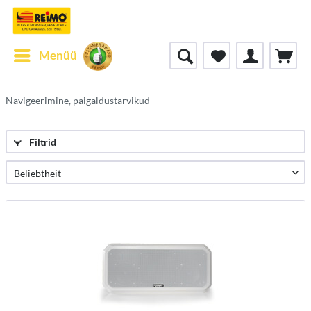
Menüü
Navigeerimine, paigaldustarvikud
Filtrid