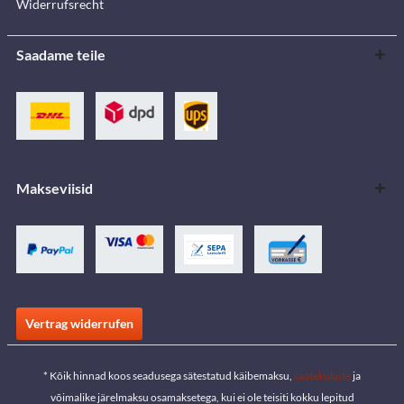
Widerrufsrecht
Saadame teile
Makseviisid
Vertrag widerrufen
* Kõik hinnad koos seadusega sätestatud käibemaksu,
saatekulude
ja
võimalike järelmaksu osamaksetega, kui ei ole teisiti kokku lepitud