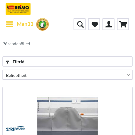
Menüü
Põrandapõlled
Filtrid