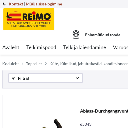
Kontakt
|
Müüja sisselogimine
Enimmüüdud toode
Avaleht
Telkimispood
Telkija laiendamine
Varuo
Koduleht
Topseller
Küte, külmikud, jahutuskastid, konditsioneer
Filtrid
Ablass-Durchgangsvent
65043