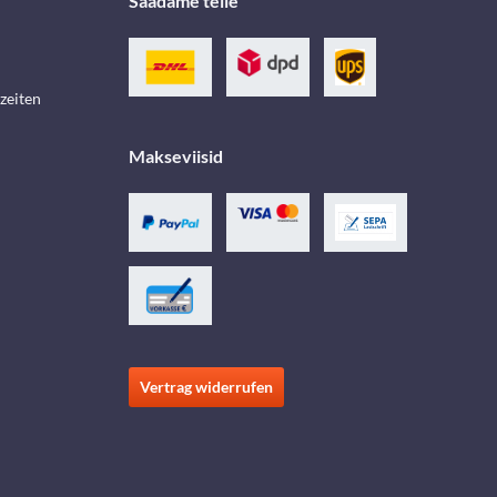
Saadame teile
zeiten
Makseviisid
Vertrag widerrufen