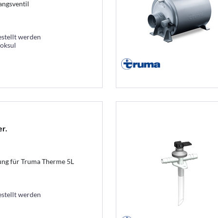
angsventil
estellt werden
ooksul
r.
rung für Truma Therme 5L
estellt werden