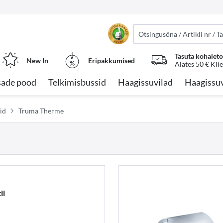
Tasuta kohalet
New In
Eripakkumised
Alates 50 € Kli
sade pood
Telkimisbussid
Haagissuvilad
Haagissuv
id
Truma Therme
il