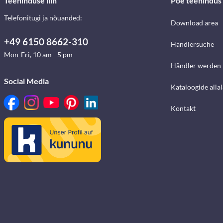
Teeninduse liin
Poe teenindus
Telefonitugi ja nõuanded:
Download area
+49 6150 8662-310
Händlersuche
Mon-Fri, 10 am - 5 pm
Händler werden
Social Media
Kataloogide alla
Kontakt