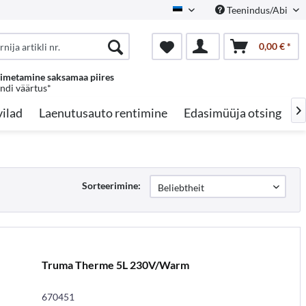
Teenindus/Abi
Estonian
0,00 € *
oimetamine saksamaa piires
endi väärtus*
ilad
Laenutusauto rentimine
Edasimüüja otsing
A

Sorteerimine:
Truma Therme 5L 230V/Warm
670451