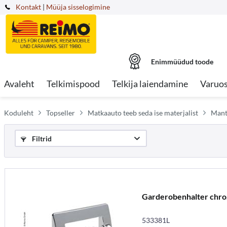
Kontakt
|
Müüja sisselogimine
Enimmüüdud toode
Avaleht
Telkimispood
Telkija laiendamine
Varuo
Koduleht
Topseller
Matkaauto teeb seda ise materjalist
Mant
Filtrid
Garderobenhalter chro.
533381L