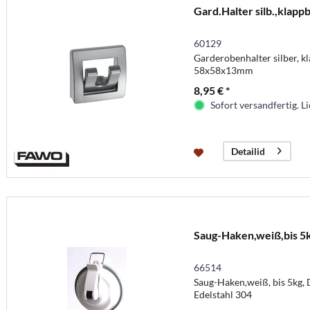
Gard.Halter silb.,klapp
60129
Garderobenhalter silber, k
58x58x13mm
8,95 € *
Sofort versandfertig. Li
Detailid
Saug-Haken,weiß,bis 5
66514
Saug-Haken,weiß, bis 5kg
Edelstahl 304