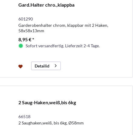
Gard.Halter chro.,klappba
601290
Garderobenhalter chrom, klappbar mit 2 Haken,
58x58x13mm
8,95 € *
Sofort versandfertig. Lieferzeit 2-4 Tage.
Detailid
2 Saug-Haken,weiß,bis 6kg
66518
2 Saughaken,weiß, bis 6kg, Ø58mm