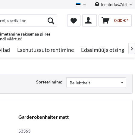
Teenindus/Abi
Estonian
0,00 € *
oimetamine saksamaa piires
endi väärtus*
ilad
Laenutusauto rentimine
Edasimüüja otsing
A

Sorteerimine:
Garderobenhalter matt
53363