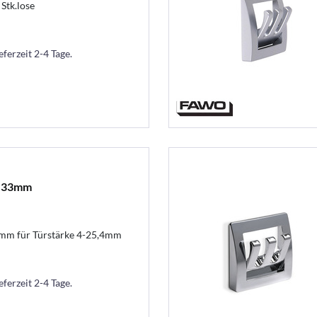
Stk.lose
eferzeit 2-4 Tage.
k 33mm
mm für Türstärke 4-25,4mm
eferzeit 2-4 Tage.