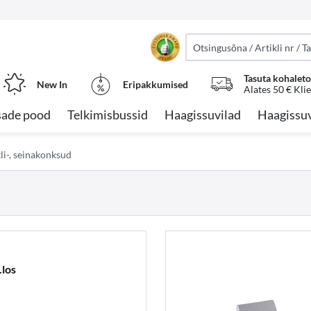
Tasuta kohalet
New In
Eripakkumised
Alates 50 € Kli
sade pood
Telkimisbussid
Haagissuvilad
Haagissuv
li-, seinakonksud
los