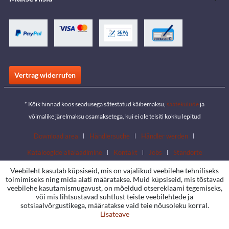
Vertrag widerrufen
* Kõik hinnad koos seadusega sätestatud käibemaksu,
saatekulude
ja
võimalike järelmaksu osamaksetega, kui ei ole teisiti kokku lepitud
Download area
Händlersuche
Händler werden
Kataloogide allalaadimine
Kontakt
Jobs
Standorte
Veebileht kasutab küpsiseid, mis on vajalikud veebilehe tehniliseks
toimimiseks ning mida alati määratakse. Muid küpsiseid, mis tõstavad
veebilehe kasutamismugavust, on mõeldud otsereklaami tegemiseks,
või mis lihtsustavad suhtlust teiste veebilehtede ja
sotsiaalvõrgustikega, määratakse vaid teie nõusoleku korral.
Lisateave