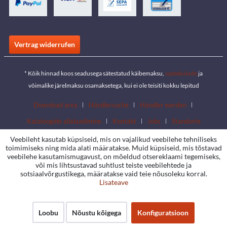
Vertrag widerrufen
* Kõik hinnad koos seadusega sätestatud käibemaksu,
saatekulude
ja
võimalike järelmaksu osamaksetega, kui ei ole teisiti kokku lepitud
Download area
Händlersuche
Händler werden
Kataloogide allalaadimine
Kontakt
Jobs
Standorte
Veebileht kasutab küpsiseid, mis on vajalikud veebilehe tehniliseks
toimimiseks ning mida alati määratakse. Muid küpsiseid, mis tõstavad
veebilehe kasutamismugavust, on mõeldud otsereklaami tegemiseks,
või mis lihtsustavad suhtlust teiste veebilehtede ja
sotsiaalvõrgustikega, määratakse vaid teie nõusoleku korral.
Lisateave
Loobu
Nõustu kõigega
Konfiguratsioon