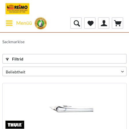
Menüü
Sackmarkise
Filtrid