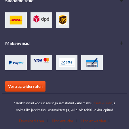
Saadame teile
Makseviisid
Vertrag widerrufen
* Kõik hinnad koos seadusega sätestatud käibemaksu,
saatekulude
ja
võimalike järelmaksu osamaksetega, kui ei ole teisiti kokku lepitud
Download area
Händlersuche
Händler werden