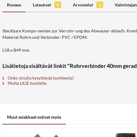
Kuvaus
Lataukset
0
Arvostelut
0
Valmistajan
Steckbare Kompo-nenten zur Verrohr-ung des Abwasser-ablaufs. Kombi
Material Rohre und Verbinder: PVC / EPDM.
L58 x B49 mm.
Lisätietoja sisältävät linkit "Rohrverbinder 40mm gerad
Onko sinulla kysyttävää tuotteesta?
Muita LILIE tuotteita
Muut asiakkaat ostivat myös