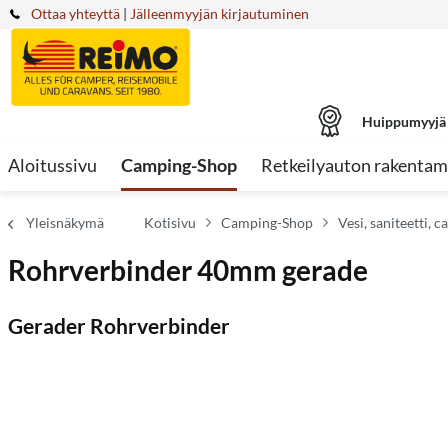
Ottaa yhteyttä
|
Jälleenmyyjän kirjautuminen
Huippumyyjä
Aloitussivu
Camping-Shop
Retkeilyauton rakentam
Yleisnäkymä
Kotisivu
Camping-Shop
Vesi, saniteetti, 
Rohrverbinder 40mm gerade
Gerader Rohrverbinder