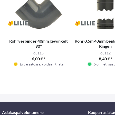
Rohrverbinder 40mm gewinkelt
Rohr 0,5m 40mm beids
90°
Ringen
65115
65112
6,00 € *
8,40 € *
Ei varastossa, voidaan tilata
5 on heti saat
Asiakaspalvelunumero
Kaupan asiaka