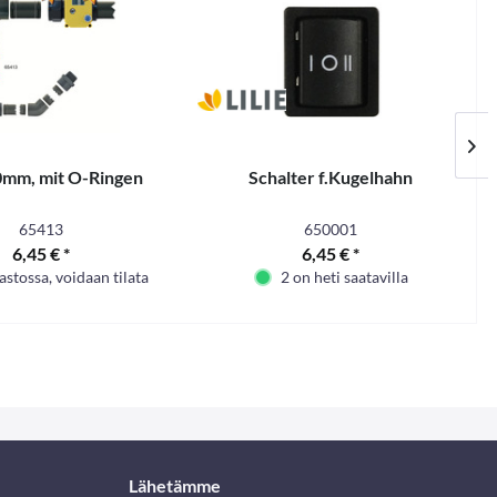
0mm, mit O-Ringen
Schalter f.Kugelhahn
65413
650001
6,45 € *
6,45 € *
astossa, voidaan tilata
2 on heti saatavilla
Lähetämme