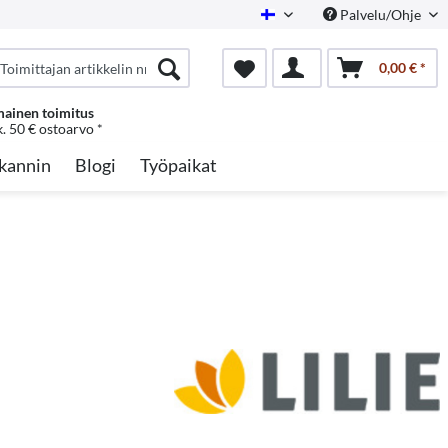
Palvelu/Ohje
Finnish
0,00 € *
mainen toimitus
k. 50 € ostoarvo *
kannin
Blogi
Työpaikat