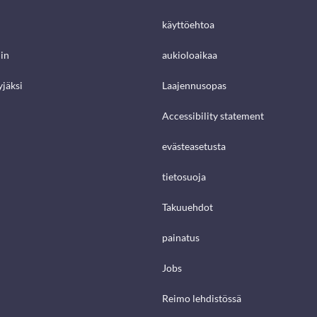
käyttöehtoa
in
aukioloaikaa
jäksi
Laajennusopas
Accessibility statement
evästeasetusta
tietosuoja
Takuuehdot
painatus
Jobs
Reimo lehdistössä