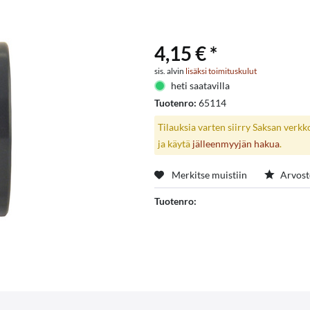
4,15 € *
sis. alvin
lisäksi toimituskulut
heti saatavilla
Tuotenro:
65114
Tilauksia varten siirry Saksan verk
ja käytä
jälleenmyyjän hakua
.
Merkitse muistiin
Arvost
Tuotenro: