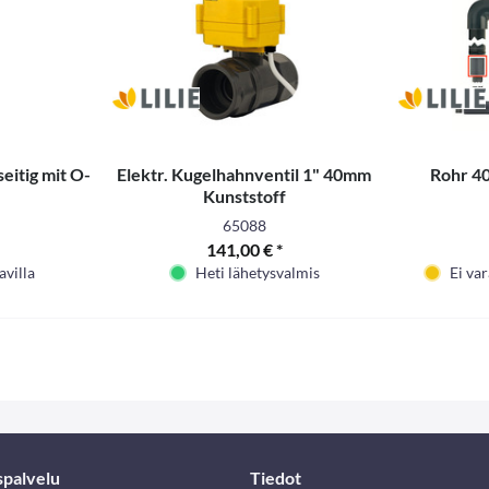
eitig mit O-
Elektr. Kugelhahnventil 1" 40mm
Rohr 4
Kunststoff
65088
141,00 € *
avilla
Heti lähetysvalmis
Ei var
spalvelu
Tiedot