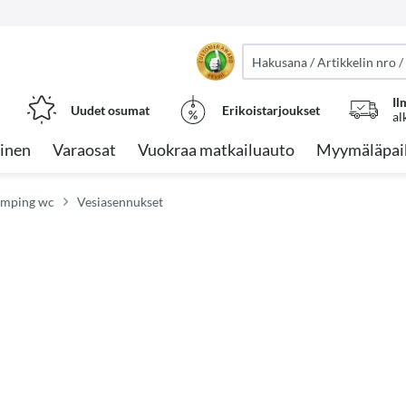
Il
Uudet osumat
Erikoistarjoukset
al
inen
Varaosat
Vuokraa matkailuauto
Myymäläpai
camping wc
Vesiasennukset