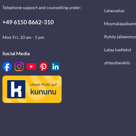
Telephone support and counselling under:
Latausalue
+49 6150 8662-310
Myymäläpaikann
Ryhdy jälleenmyy
Mon-Fri, 10 am - 5 pm
Lataa luettelot
Social Media
yhteyshenkilö