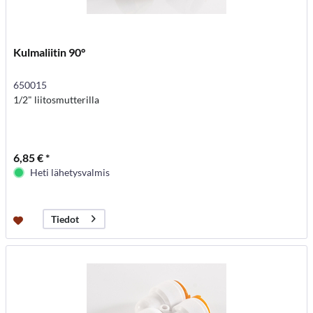
Kulmaliitin 90°
650015
1/2" liitosmutterilla
6,85 € *
Heti lähetysvalmis
Tiedot