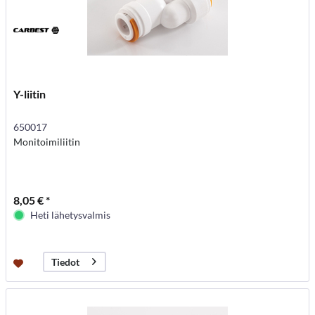
Y-liitin
650017
Monitoimiliitin
8,05 € *
Heti lähetysvalmis
Tiedot