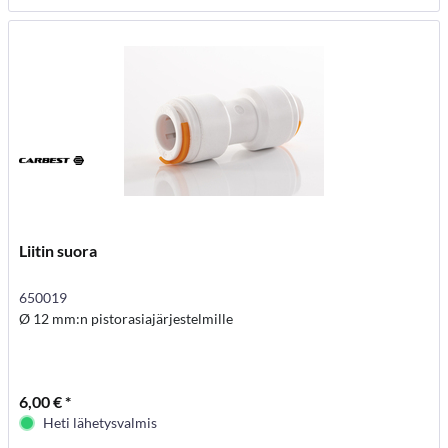
Liitin suora
650019
Ø 12 mm:n pistorasiajärjestelmille
6,00 € *
Heti lähetysvalmis