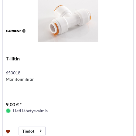
T-liitin
650018
Monitoimiliitin
9,00 € *
Heti lähetysvalmis
Tiedot