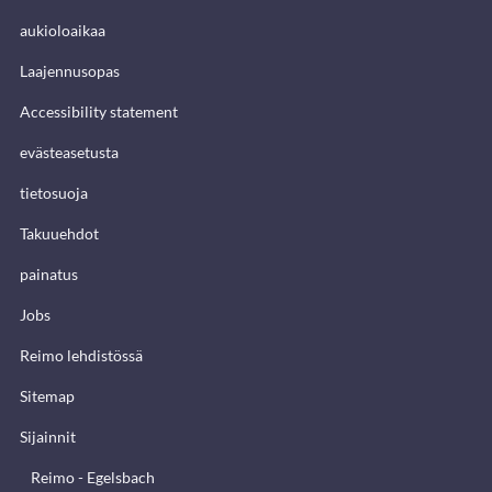
aukioloaikaa
Laajennusopas
Accessibility statement
evästeasetusta
tietosuoja
Takuuehdot
painatus
Jobs
Reimo lehdistössä
Sitemap
Sijainnit
Reimo - Egelsbach