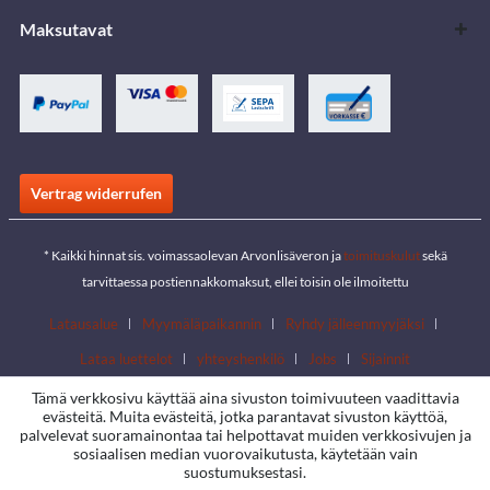
Maksutavat
Vertrag widerrufen
* Kaikki hinnat sis. voimassaolevan Arvonlisäveron ja
toimituskulut
sekä
tarvittaessa postiennakkomaksut, ellei toisin ole ilmoitettu
Latausalue
Myymäläpaikannin
Ryhdy jälleenmyyjäksi
Lataa luettelot
yhteyshenkilö
Jobs
Sijainnit
Tämä verkkosivu käyttää aina sivuston toimivuuteen vaadittavia
evästeitä. Muita evästeitä, jotka parantavat sivuston käyttöä,
palvelevat suoramainontaa tai helpottavat muiden verkkosivujen ja
sosiaalisen median vuorovaikutusta, käytetään vain
suostumuksestasi.