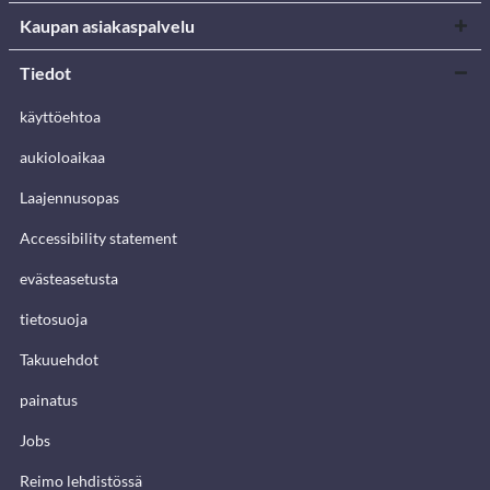
Kaupan asiakaspalvelu
Tiedot
käyttöehtoa
aukioloaikaa
Laajennusopas
Accessibility statement
evästeasetusta
tietosuoja
Takuuehdot
painatus
Jobs
Reimo lehdistössä