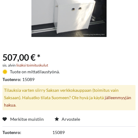
507,00 € *
sis. alvin
lisäksi toimituskulut
Tuote on mittatilaustyönä.
Tuotenro:
15089
Tilauksia varten siirry Saksan verkkokauppaan (toimitus vain
Saksaan). Haluatko tilata Suomeen? Ole hyvä ja käytä
jälleenmyyjän
hakua
.
Merkitse muistiin
Arvostele
Tuotenro:
15089