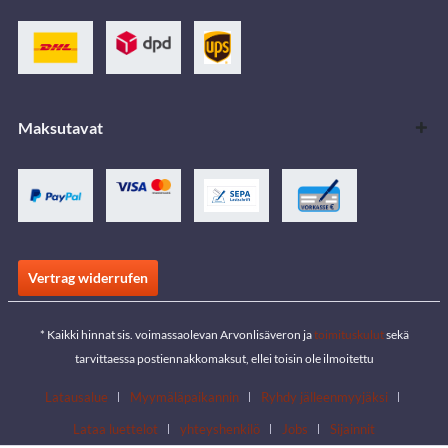
Maksutavat
Vertrag widerrufen
* Kaikki hinnat sis. voimassaolevan Arvonlisäveron ja
toimituskulut
sekä
tarvittaessa postiennakkomaksut, ellei toisin ole ilmoitettu
Latausalue
Myymäläpaikannin
Ryhdy jälleenmyyjäksi
Lataa luettelot
yhteyshenkilö
Jobs
Sijainnit