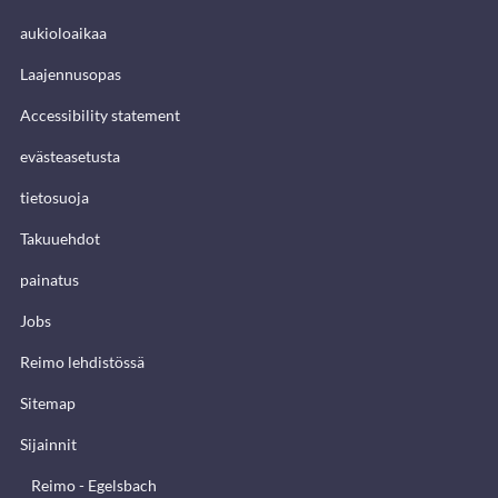
aukioloaikaa
Laajennusopas
Accessibility statement
evästeasetusta
tietosuoja
Takuuehdot
painatus
Jobs
Reimo lehdistössä
Sitemap
Sijainnit
Reimo - Egelsbach