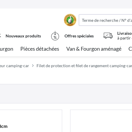
Livraiso
Nouveaux produits
Offres spéciales
à partir
urgon
Pièces détachées
Van & Fourgon aménagé
C
teur camping-car
Filet de protection et filet de rangement camping-ca
58cm