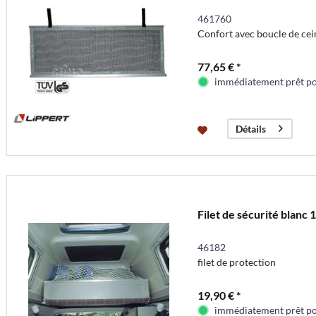
461760
Confort avec boucle de cei
77,65 € *
immédiatement prêt pou
Détails
Filet de sécurité blan
46182
filet de protection
19,90 € *
immédiatement prêt pou