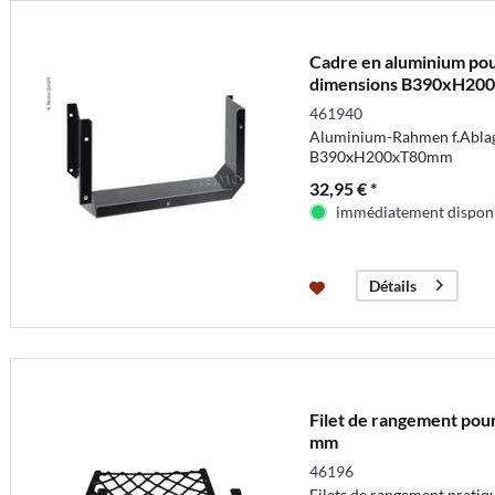
Cadre en aluminium pou
dimensions B390xH2
461940
Aluminium-Rahmen f.Abla
B390xH200xT80mm
32,95 € *
immédiatement dispon
Détails
Filet de rangement po
mm
46196
Filets de rangement pratiqu