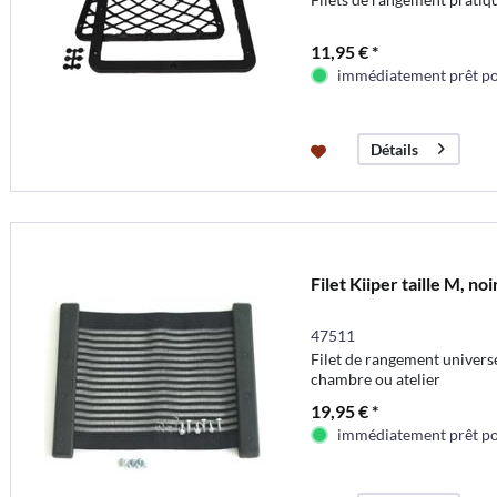
11,95 € *
immédiatement prêt pou
Détails
Filet Kiiper taille M, n
47511
Filet de rangement universe
chambre ou atelier
19,95 € *
immédiatement prêt pou