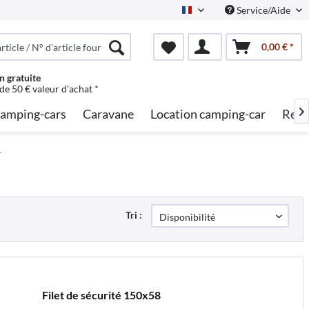
Service/Aide
French
0,00 € *
n gratuite
 de 50 € valeur d'achat *
amping-cars
Caravane
Location camping-car
Rech

r
Tri :
Filet de sécurité 150x58