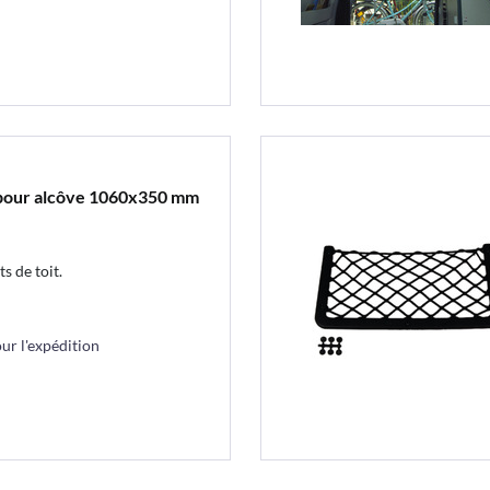
e pour alcôve 1060x350 mm
s de toit.
r l'expédition