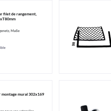
r filet de rangement,
00xT80mm
genetz, Maße
ible
ur montage mural 302x169
es pour vos ustensiles