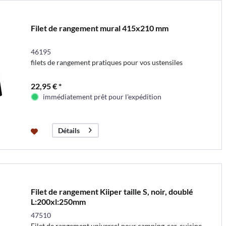
Filet de rangement mural 415x210 mm
46195
filets de rangement pratiques pour vos ustensiles
22,95 € *
immédiatement prêt pour l'expédition
Détails
Filet de rangement Kiiper taille S, noir, doublé
L:200xl:250mm
47510
Filet de rangement universel pour camping-car, cuisine,