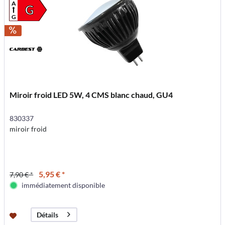
A
G
G
Miroir froid LED 5W, 4 CMS blanc chaud, GU4
830337
miroir froid
5,95 € *
7,90 € *
immédiatement disponible
Détails