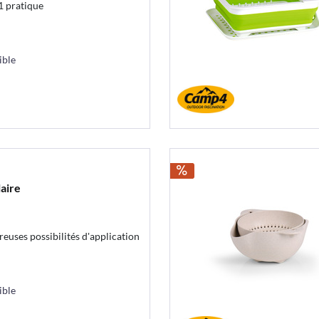
 1 pratique
ible
laire
euses possibilités d'application
ible