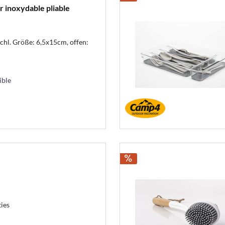
 inoxydable pliable
schl. Größe: 6,5x15cm, offen:
ible
ties