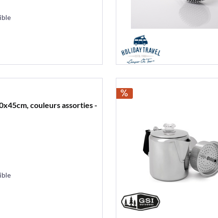
ible
 30x45cm, couleurs assorties -
ible