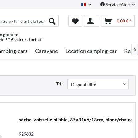
Service/Aide
French
0,00 € *
n gratuite
 de 50 € valeur d'achat *
mping-cars
Caravane
Location camping-car
Reche

Tri :
sèche-vaisselle pliable, 37x31x6/13cm, blanc/chaux
929632