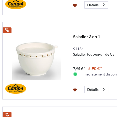
Détails
Saladier 3 en 1
94134
Saladier tout-en-un de Ca
5,90 € *
7,95 € *
immédiatement dispon
Détails