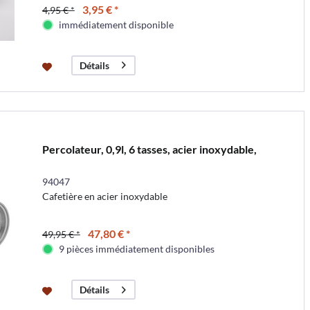
3,95 € *
4,95 € *
immédiatement disponible
Détails
Percolateur, 0,9l, 6 tasses, acier inoxydable,
94047
Cafetière en acier inoxydable
47,80 € *
49,95 € *
9 pièces immédiatement disponibles
Détails