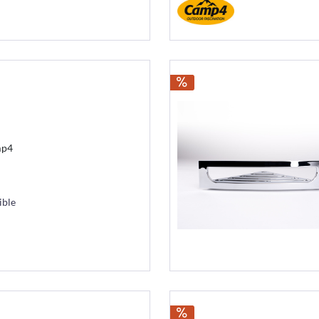
mp4
ible