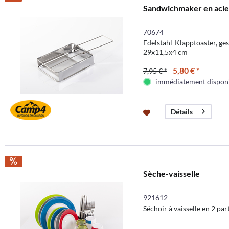
Sandwichmaker en acier
70674
Edelstahl-Klapptoaster, ge
29x11,5x4 cm
5,80 € *
7,95 € *
immédiatement dispon
Détails
Sèche-vaisselle
921612
Séchoir à vaisselle en 2 par