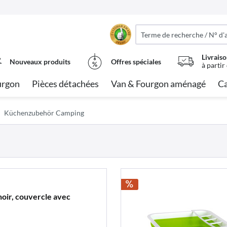
Livraiso
Nouveaux produits
Offres spéciales
à partir
urgon
Pièces détachées
Van & Fourgon aménagé
Ca
Küchenzubehör Camping
noir, couvercle avec