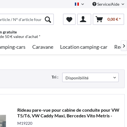
Service/Aide
French
0,00 € *
n gratuite
 de 50 € valeur d'achat *
mping-cars
Caravane
Location camping-car
Reche

Tri :
Rideau pare-vue pour cabine de conduite pour VW
T5/T6, VW Caddy Maxi, Bercedes Vito Metris -
M19220