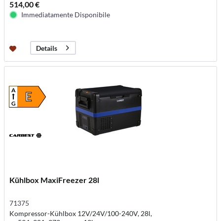
514,00 €
Immediatamente Disponibile
Details
A
E
G
Kühlbox MaxiFreezer 28l
71375
Kompressor-Kühlbox 12V/24V/100-240V, 28l,