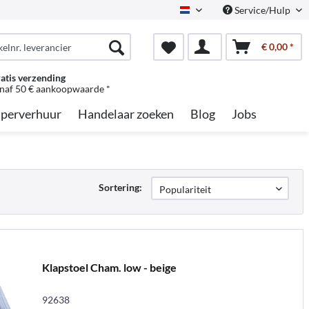
Service/Hulp
Dutch
€ 0,00 *
atis verzending
naf 50 € aankoopwaarde *
perverhuur
Handelaar zoeken
Blog
Jobs
Sortering:
Klapstoel Cham. low - beige
92638