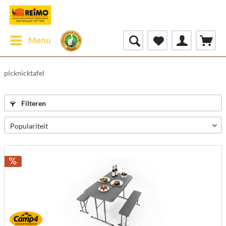
Menu
picknicktafel
Filteren