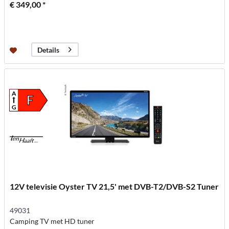
€ 349,00 *
Details
A
F
G
12V televisie Oyster TV 21,5' met DVB-T2/DVB-S2 Tuner
49031
Camping TV met HD tuner