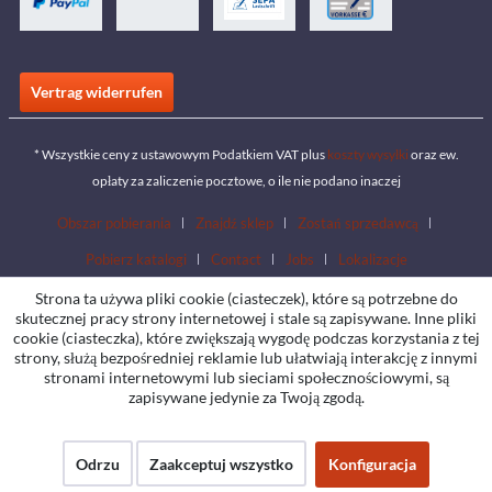
Vertrag widerrufen
* Wszystkie ceny z ustawowym Podatkiem VAT plus
koszty wysyłki
oraz ew.
opłaty za zaliczenie pocztowe, o ile nie podano inaczej
Obszar pobierania
Znajdź sklep
Zostań sprzedawcą
Pobierz katalogi
Contact
Jobs
Lokalizacje
Strona ta używa pliki cookie (ciasteczek), które są potrzebne do
skutecznej pracy strony internetowej i stale są zapisywane. Inne pliki
cookie (ciasteczka), które zwiększają wygodę podczas korzystania z tej
strony, służą bezpośredniej reklamie lub ułatwiają interakcję z innymi
stronami internetowymi lub sieciami społecznościowymi, są
zapisywane jedynie za Twoją zgodą.
Odrzu
Zaakceptuj wszystko
Konfiguracja