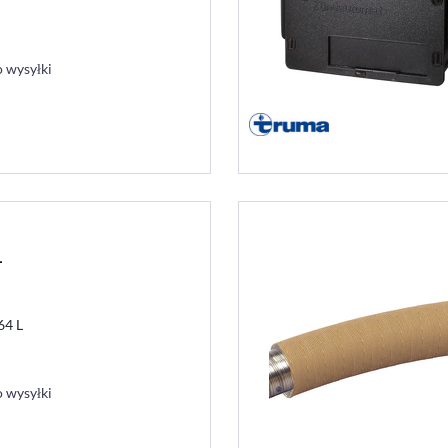
 wysyłki
L
64 L
 wysyłki