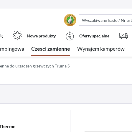
ię
Nowe produkty
Oferty specjalne
empingowa
Czesci zamienne
Wynajem kamperów
ienne do urzadzen grzewczych Truma S
 Therme