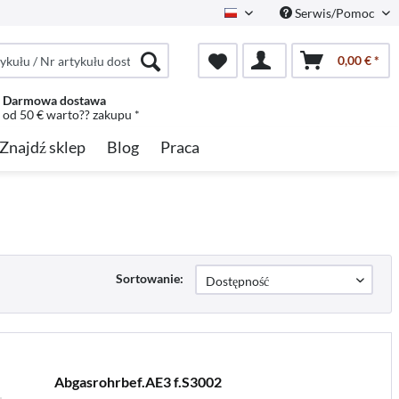
Serwis/Pomoc
Polish
0,00 € *
Darmowa dostawa
od 50 € warto?? zakupu *
Znajdź sklep
Blog
Praca
Sortowanie:
Abgasrohrbef.AE3 f.S3002