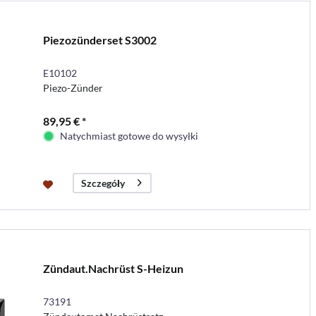
Piezozünderset S3002
E10102
Piezo-Zünder
89,95 € *
Natychmiast gotowe do wysyłki
Szczegóły
Zündaut.Nachrüst S-Heizun
73191