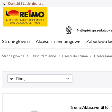
Kontakt
|
Login dealera
Najlepiej sprzedający s
Stronę główną
Akcesoria kempingowe
Zabudowa k
Strona główna
Czesci zamienne
Czesci do Truma
Czesci zam
Filtruj
Truma Ablassventil für