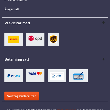
Ångerrätt
Vi skickar med
Betalningssätt
Vertrag widerrufen
* Alla priser inkl. lagstadgad moms plus
fraktkostnader
och i förekommande