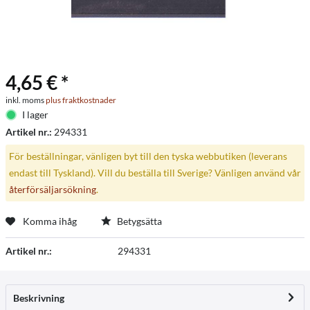
4,65 € *
inkl. moms
plus fraktkostnader
I lager
Artikel nr.:
294331
För beställningar, vänligen byt till den tyska webbutiken (leverans
endast till Tyskland). Vill du beställa till Sverige? Vänligen använd vår
återförsäljarsökning
.
Komma ihåg
Betygsätta
Artikel nr.:
294331
Beskrivning