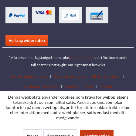
Vertrag widerrufen
* Alla priser inkl. lagstadgad moms plus
fraktkostnader
och i förekommande
fall postförskottsavgift, om inget annat beskrivs
Gratis nedladdningar
Sök återförsäljare
Bli återförsäljare
Ladda ner kataloger
Contact
Jobs
Platser
Denna webbplats använder cookies, som krävs för webbplatsens
tekniska drift och som alltid sätts. Andra cookies, som ökar
komforten på denna webbplats, är till för att förenkla direktreklam
eller interaktion med andra webbplatser, sätts endast med ditt
medgivande.
Avvisa
Acceptera alla
Konfiguration