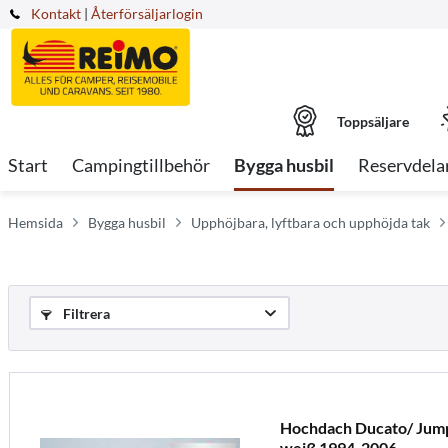
Kontakt
|
Återförsäljarlogin
Toppsäljare
Start
Campingtillbehör
Bygga husbil
Reservdela
Hemsida
Bygga husbil
Upphöjbara, lyftbara och upphöjda tak
Filtrera
Hochdach Ducato/ Jump
weiß 1994-2006