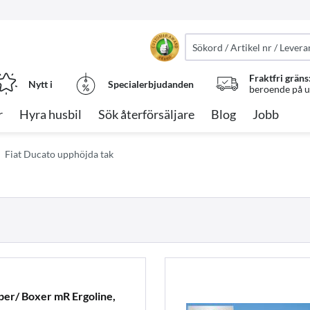
Fraktfri gräns
Nytt i
Specialerbjudanden
beroende på ut
r
Hyra husbil
Sök återförsäljare
Blog
Jobb
Fiat Ducato upphöjda tak
er/ Boxer mR Ergoline,