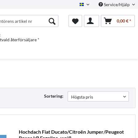
Service/Hjälp
Swedish
0,00 € *
:
vald återförsäljare *
Sortering:
Hochdach Fiat Ducato/Citroën Jumper/Peugeot
Boxer kR Ergoline, weiß