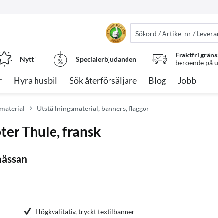
Fraktfri gräns
Nytt i
Specialerbjudanden
beroende på ut
r
Hyra husbil
Sök återförsäljare
Blog
Jobb
-material
Utställningsmaterial, banners, flaggor
ter Thule, fransk
mässan
Högkvalitativ, tryckt textilbanner