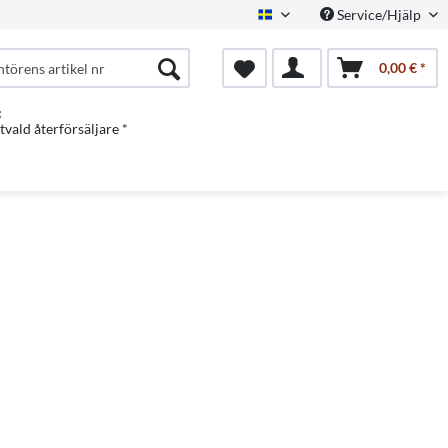
Service/Hjälp
Swedish
0,00 € *
:
vald återförsäljare *