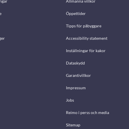
ngar
Allmänna villkor
e
Öppettider
Tipps för påbyggare
ger
Accessibility statement
Inställningar för kakor
Dataskydd
Garantivillkor
Impressum
Jobs
Reimo i perss och media
Sitemap