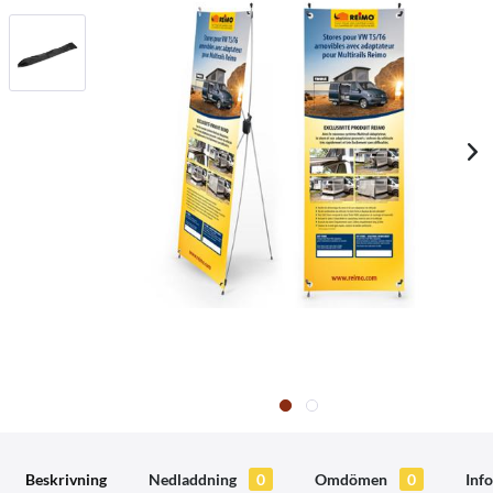
Beskrivning
Nedladdning
0
Omdömen
0
Info