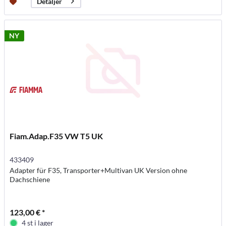
Detaljer
NY
Fiam.Adap.F35 VW T5 UK
433409
Adapter für F35, Transporter+Multivan UK Version ohne
Dachschiene
123,00 € *
4 st i lager