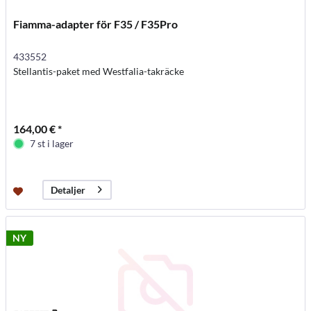
Fiamma-adapter för F35 / F35Pro
433552
Stellantis-paket med Westfalia-takräcke
164,00 € *
7 st i lager
Detaljer
NY