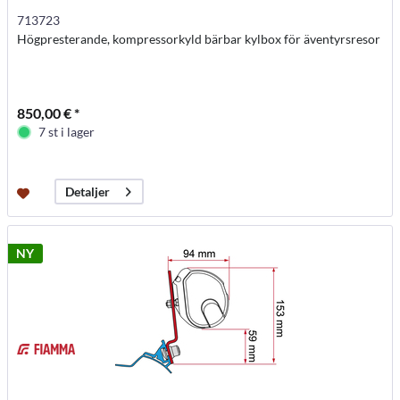
713723
Högpresterande, kompressorkyld bärbar kylbox för äventyrsresor
850,00 € *
7 st i lager
Detaljer
NY