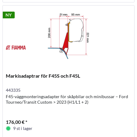
NY
Markisadaptrar för F45S och F45L
443335
F45-väggmonteringsadapter för skåpbilar och minibussar – Ford
Tourneo/Transit Custom > 2023 (H1/L1 + 2)
176,00 € *
9 st i lager