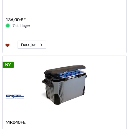
136,00 € *
7 st i lager
Detaljer
NY
MR040FE