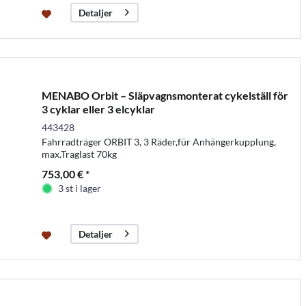
Detaljer
MENABO Orbit – Släpvagnsmonterat cykelställ för
3 cyklar eller 3 elcyklar
443428
Fahrradträger ORBIT 3, 3 Räder,für Anhängerkupplung,
max.Traglast 70kg
753,00 € *
3 st i lager
Detaljer