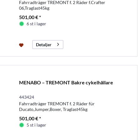
Fahrradträger TREMONT f. 2 Räder f.Crafter
06,Traglast45kg
501,00 € *
6 st i lager
Detaljer
MENABO – TREMONT Bakre cykelhållare
443424
Fahrradträger TREMONT f. 2 Räder für
Ducato,Jumper,Boxer, Traglast45kg
501,00 € *
5 st i lager