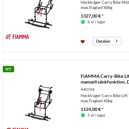
Heckträger Carry Bike Moto
max.Traglast 60kg
1327,00 € *
6 st i lager
Detaljer
NY
FIAMMA Carry-Bike Lift
manuell sänkfunktion, 
440744
Heckträger Carry Bike Lift 
max.Traglast 60kg
1124,00 € *
5 st i lager