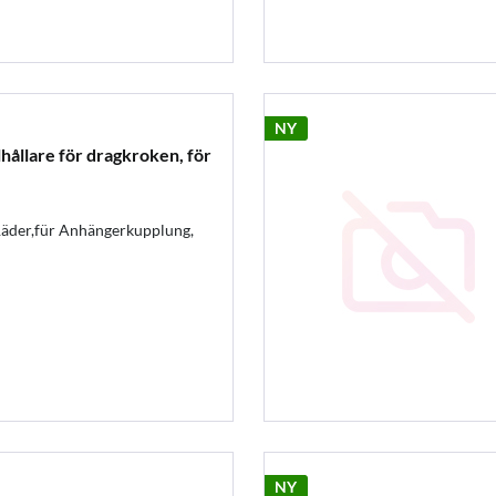
NY
llare för dragkroken, för
Räder,für Anhängerkupplung,
NY