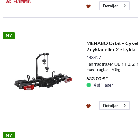
Detaljer
NY
MENABO Orbit – Cykelhå
2 cyklar eller 2 elcyklar
443427
Fahrradträger OBRIT 2, 2 
max.Traglast 70kg
633,00 € *
4 st i lager
Detaljer
NY