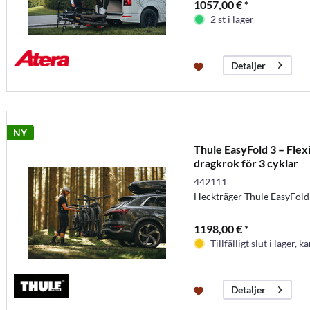
1057,00 € *
2 st i lager
Detaljer
NY
Thule EasyFold 3 – Flexi
dragkrok för 3 cyklar
442111
Heckträger Thule EasyFold 
1198,00 € *
Tillfälligt slut i lager, k
Detaljer