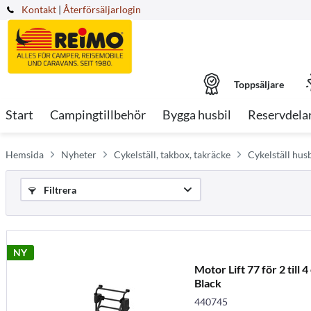
Kontakt
|
Återförsäljarlogin
Toppsäljare
Start
Campingtillbehör
Bygga husbil
Reservdela
Hemsida
Nyheter
Cykelställ, takbox, takräcke
Cykelställ husb
Filtrera
NY
Motor Lift 77 för 2 till 
Black
440745