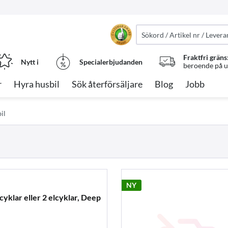
Fraktfri gräns
Nytt i
Specialerbjudanden
beroende på ut
r
Hyra husbil
Sök återförsäljare
Blog
Jobb
il
NY
4 cyklar eller 2 elcyklar, Deep