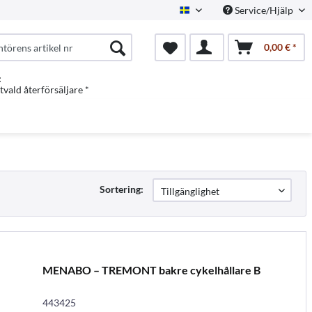
Service/Hjälp
Swedish
0,00 € *
:
vald återförsäljare *
Sortering:
MENABO – TREMONT bakre cykelhållare B
443425