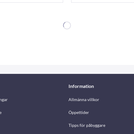
Information
ngar
Allmänna villkor
e
Öppettider
Tipps för påbyggare