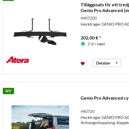
Tilläggssats för ett tredj
Genio Pro Advanced (ma
4407200
Heckträger GENIO PRO AD
202,00 € *
2 st i lager
Detaljer
NY
Genio Pro Advanced cyk
440720
Heckträger GENIO PRO A
Anhängerkupplung, klappb