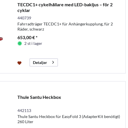
TECDC1+ cykelhållare med LED-bakljus – för 2
cyklar
440739
Fahrradträger TECDC1+ für Anhängerkupplung, für 2
Räder, schwarz
653,00 € *
2 st i lager
Detaljer
Thule Santu Heckbox
442113
Thule Santu Heckbox für EasyFold 3 (AdapterKit benötigt)
260 Liter