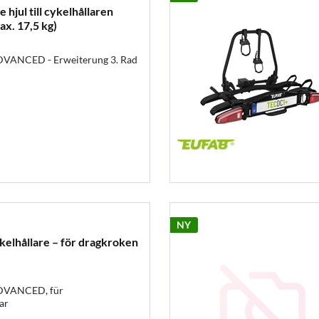
e hjul till cykelhållaren
x. 17,5 kg)
VANCED - Erweiterung 3. Rad
NY
elhållare – för dragkroken
DVANCED, für
ar